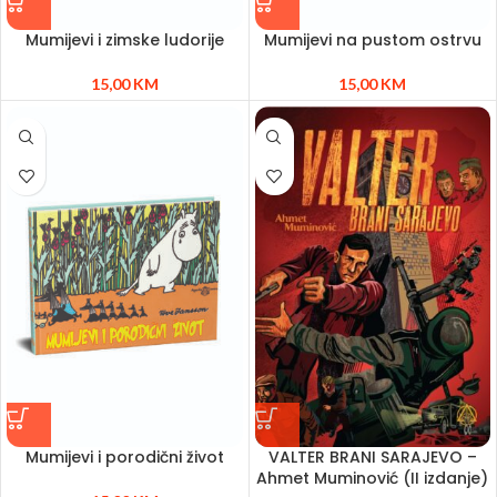
Mumijevi i zimske ludorije
Mumijevi na pustom ostrvu
15,00
KM
15,00
KM
Mumijevi i porodični život
VALTER BRANI SARAJEVO –
Ahmet Muminović (II izdanje)