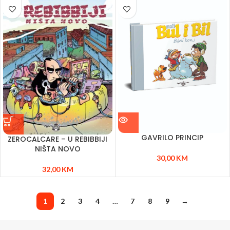
GAVRILO PRINCIP
ZEROCALCARE – U REBIBBIJI
NIŠTA NOVO
30,00
KM
32,00
KM
1
2
3
4
…
7
8
9
→