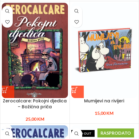
Zerocalcare: Pokojni djedica
Mumijevi na rivijeri
– Božićna priča
15,00
KM
25,00
KM
RASPRODATO
SOLD OUT