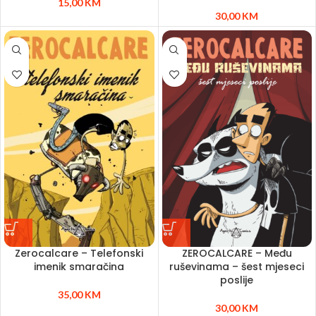
15,00
KM
30,00
KM
Zerocalcare – Telefonski
ZEROCALCARE – Među
imenik smaračina
ruševinama – šest mjeseci
poslije
35,00
KM
30,00
KM