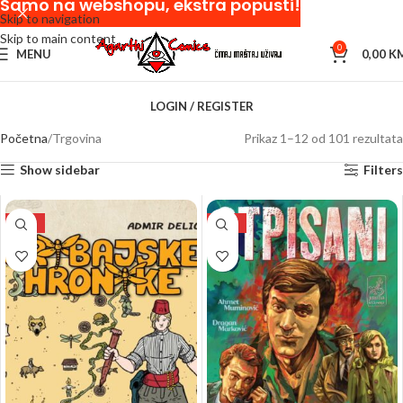
Samo na webshopu, ekstra popusti!
Skip to navigation
Skip to main content
0
MENU
0,00
K
LOGIN / REGISTER
Početna
Trgovina
Prikaz 1–12 od 101 rezultata
Show sidebar
Filters
NEW
NEW