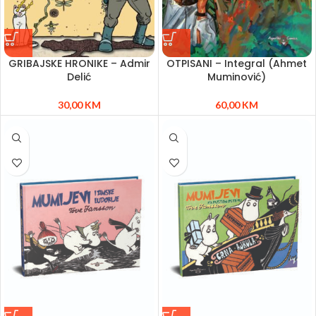
GRIBAJSKE HRONIKE – Admir
OTPISANI – Integral (Ahmet
Delić
Muminović)
30,00
KM
60,00
KM