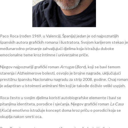
Paco Roca (rođen 1969. u Valenciji, Španija) jedan je od najpoznatijih
španskih autora grafičkih romana i ilustratora. Svojom karijerom stekao je
međunarodno priznanje zahvaljujući djelima koja istražuju duboke
emocionalne teme kroz intimne i univerzalne priče.
Njegov najpoznatiji grafički roman
Arrugas
(
Bore
), koji se bavi temom
starenja i Alzheimerove bolesti, osvojio je brojne nagrade, uključujući
prestižnu špansku Nacionalnu nagradu za strip 2008. godine. Ovaj roman
je adaptiran u istoimeni animirani film koji je takođe doživio veliki uspjeh.
Roca često u svojim djelima koristi autobiografske elemente i bavi se
pitanjima identiteta, porodice i sjećanja. Njegov grafički roman
La Casa
(
Kuća
) emotivno istražuje koncept doma kroz priču o porodici koja se
okuplja nakon smrti oca.