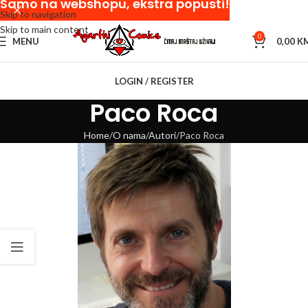
Samo na webshopu, ekstra popusti!
Skip to navigation
Skip to main content
0
MENU
0,00
K
LOGIN / REGISTER
Paco Roca
Home
O nama
Autori
Paco Roca