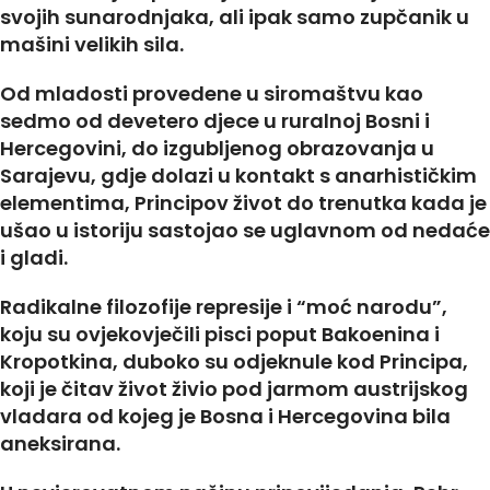
svojih sunarodnjaka, ali ipak samo zupčanik u
mašini velikih sila.
Od mladosti provedene u siromaštvu kao
sedmo od devetero djece u ruralnoj Bosni i
Hercegovini, do izgubljenog obrazovanja u
Sarajevu, gdje dolazi u kontakt s anarhističkim
elementima, Principov život do trenutka kada je
ušao u istoriju sastojao se uglavnom od nedaće
i gladi.
Radikalne filozofije represije i “moć narodu”,
koju su ovjekovječili pisci poput Bakoenina i
Kropotkina, duboko su odjeknule kod Principa,
koji je čitav život živio pod jarmom austrijskog
vladara od kojeg je Bosna i Hercegovina bila
aneksirana.