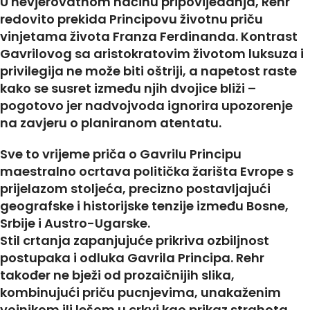
U nevjerovatnom načinu pripovijedanja, Rehr
redovito prekida Principovu životnu priču
vinjetama života Franza Ferdinanda. Kontrast
Gavrilovog sa aristokratovim životom luksuza i
privilegija ne može biti oštriji, a napetost raste
kako se susret između njih dvojice bliži –
pogotovo jer nadvojvoda ignorira upozorenje
na zavjeru o planiranom atentatu.
Sve to vrijeme priča o Gavrilu Principu
maestralno ocrtava politička žarišta Evrope s
prijelazom stoljeća, precizno postavljajući
geografske i historijske tenzije između Bosne,
Srbije i Austro-Ugarske.
Stil crtanja zapanjujuće prikriva ozbiljnost
postupaka i odluka Gavrila Principa. Rehr
također ne bježi od prozaičnijih slika,
kombinujući priču pucnjevima, unakaženim
vojnikom ili lešom u crkvi kao prikaz strahota