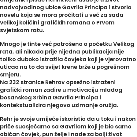
nadvojvodinog ubice Gavrila Principa i stvorio
novelu koja se mora pročitati u već za sada
velikoj količini grafičkih romana o Prvom
svjetskom ratu.
Mnogo je tinte već potrošeno o početku Velikog
rata, ali nikada prije nijedna publikacija nije
toliko duboko istražila čovjeka koji je vjerovatno
uticao na to da svijet krene brže u pogrešnom
smjeru.
Na 232 stranice Rehrov opsežno istraženi
grafički roman zadire u motivaciju mladog
bosanskog Srbina Gavrila Principa i
kontekstualizira njegovo uzimanje oružja.
Rehr je svoje umijeće iskoristio da u toku i nakon
priče suosjećamo sa Gavrilom koji je bio samo
običan čovjek, pun želje i nade za bolji život