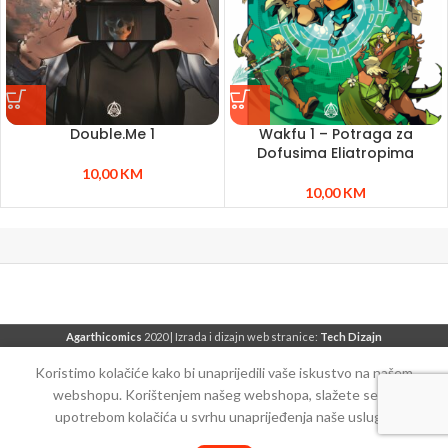
Double.Me 1
Wakfu 1 – Potraga za
Dofusima Eliatropima
10,00
KM
10,00
KM
Agarthicomics
2020 | Izrada i dizajn web stranice:
Tech Dizajn
Koristimo kolačiće kako bi unaprijedili vaše iskustvo na našem
webshopu. Korištenjem našeg webshopa, slažete se sa
upotrebom kolačića u svrhu unaprijeđenja naše usluge.