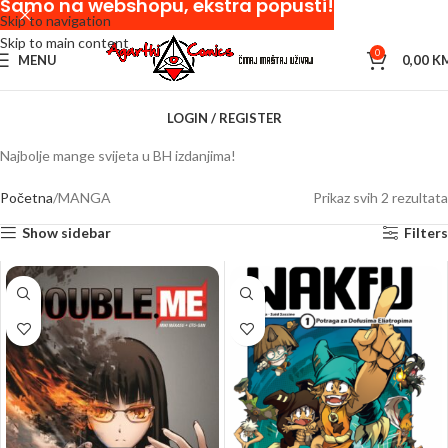
Samo na webshopu, ekstra popusti!
Skip to navigation
Skip to main content
0
MENU
0,00
K
LOGIN / REGISTER
Najbolje mange svijeta u BH izdanjima!
Početna
MANGA
Prikaz svih 2 rezultata
Show sidebar
Filters