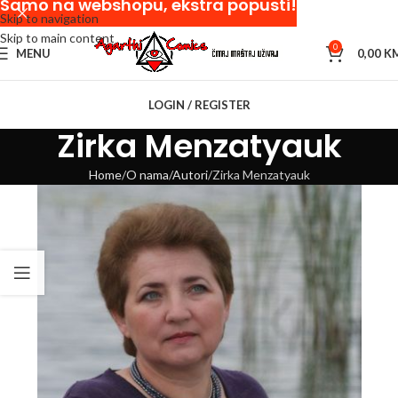
Samo na webshopu, ekstra popusti!
Skip to navigation
Skip to main content
0
MENU
0,00
K
LOGIN / REGISTER
Zirka Menzatyauk
Home
O nama
Autori
Zirka Menzatyauk