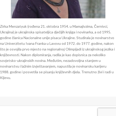
Zirka Menzatyuk (rođena 21. oktobra 1954. u Mamajivzima, Černivci,
Ukrajina) je ukrajinska spisateljica dječijih knjiga i novinarka, a od 1995.
godine članica Nacionalne unije pisaca Ukrajine. Studirala je novinarstvo
na Univerzitetu Ivana Franka u Lavovu od 1972. do 1977. godine, nakon
što je osvojila prvo mjesto na regionalnoj Olimpijadi iz ukrajinskog jezika i
književnosti. Nakon diplomiranja, radila je kao dopisnica za nekoliko
sovjetsko-ukrajinskih novina. Međutim, nezadovoljna stanjem u
novinarstvu i lažnim izvještavanjem, napustila je novinarsku karijeru
1988. godine i posvetila se pisanju književnih djela. Trenutno živi i radi u
Kijevu.