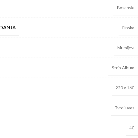
Bosanski
ZDANJA
Finska
Mumijevi
Strip Album
220 x 160
Tvrdi uvez
40