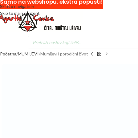
Samo na webshopu, ekstra popusti!
Skip to navigation
Skip to main content
Početna
MUMIJEVI
Mumijevi i porodični život