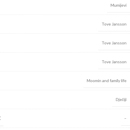
Mumijevi
Tove Jansson
Tove Jansson
Tove Jansson
Moomin and family life
Dječiji
E
–