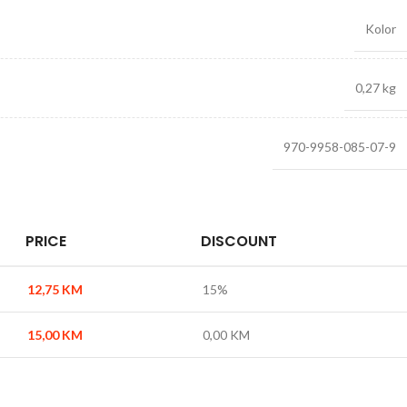
Kolor
0,27 kg
970-9958-085-07-9
PRICE
DISCOUNT
12,75
KM
15%
15,00
KM
0,00
KM