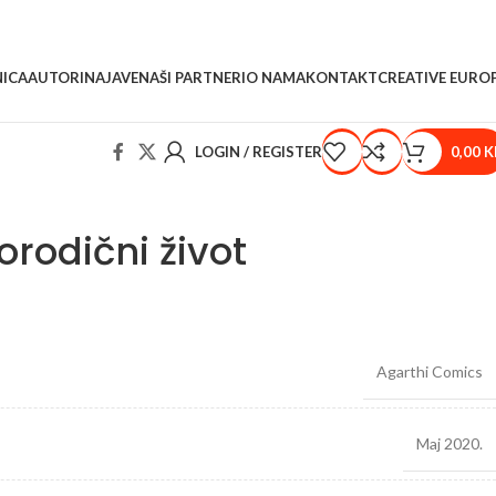
ICA
AUTORI
NAJAVE
NAŠI PARTNERI
O NAMA
KONTAKT
CREATIVE EURO
LOGIN / REGISTER
0,00
K
orodični život
Agarthi Comics
Maj 2020.