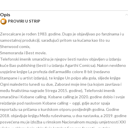
Opis
PROVIRI U STRIP
Zerocalcare je rođen 1983. godine. Dugo je objavljivao po fanzinama i u
samostalnoj produkciji, sarađujući pritom sa kućama kao što su
Sherwood comix,
Smemoranda i Best movie.
Telefonski imenik smaračina je njegov šesti naslov objavljen u izdanju
kuće Bao publishing (šesti i u izdanju Agarthi Comicsa). Nakon neviđeno
uspješne knjige La profezia dell’armadillo colore 8-bit (nedavno
štampane i u artist izdanju), te knjige Un polpo alla gola, slijede knjige
Ogni maledetto lunedì su due, Zaboravi moje ime (sa kojom završava i
među finalistima nagrade Strega 2015. godine), Telefonski imenik
smaračina i Kobane calling. Kobane calling je 2020. godine dobio i svoje
reizdanje pod naslovom Kobane calling – oggi, gdje autor spaja
reportažu sa pričama o kurdskom otporu posljednjih godina. Godine
2018. objavljuje knjigu Među ruševinama, u dva nastavka, a 2019. godine
posvećena mu je izložba u rimskom Nacionalnom muzeju umjetnosti XXI