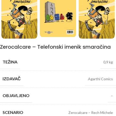
Zerocalcare – Telefonski imenik smaračina
TEŽINA
0,9 kg
IZDAVAČ
Agarthi Comics
OBJAVLJENO
–
SCENARIO
Zerocalcare – Rech Michele