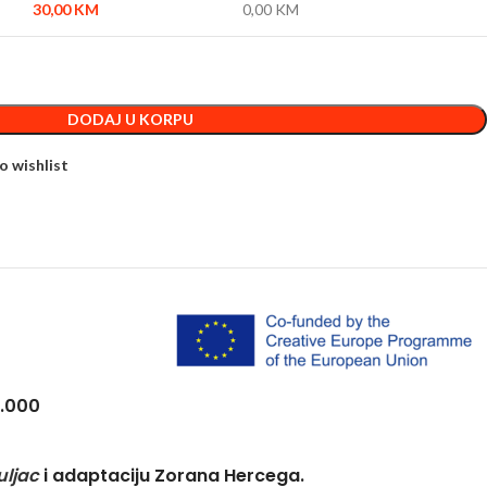
30,00
KM
0,00
KM
DODAJ U KORPU
o wishlist
0.000
uljac
i adaptaciju Zorana Hercega.