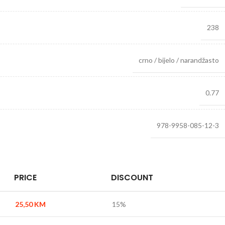
238
crno / bijelo / narandžasto
0.77
978-9958-085-12-3
PRICE
DISCOUNT
25,50
KM
15%