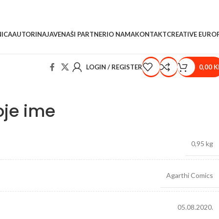
ICA
AUTORI
NAJAVE
NAŠI PARTNERI
O NAMA
KONTAKT
CREATIVE EURO
LOGIN / REGISTER
0,00
K
je ime
0,95 kg
Agarthi Comics
05.08.2020.