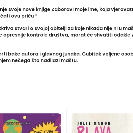
anje svoje nove knjige Zaboravi moje ime, koja vjerova
ati ovu priču “.
riva stvari o svojoj obitelji za koje nikada nije ni u m
presnije kontrole društva, morat će shvatiti odakle za
i bake autora i glavnog junaka. Gubitak voljene osobe 
anjem nečega što nadilazi maštu.