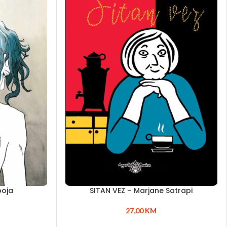
boja
SITAN VEZ – Marjane Satrapi
27,00
KM