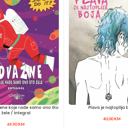
ene koje rade samo ono što
Plava je najtoplija 
žele / Integral
40,00
KM
69,90
KM