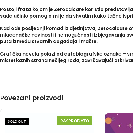
Postoji fraza kojom je Zerocalcare koristio predstavlj
sada učinio pomoglo mi je da shvatim kako tačno isprič
Kad ode posljednji komad iz djetinjstva, Zerocalcare otk
mladenačke nevinosti i nemogućnosti izbjegavanja sve o
puta između stvarnih događaja i mašte.
Grafička novela polazi od autobiografske oznake – smrt
misterioznih strana nečijeg roda, završavajući otkriv
Povezani proizvodi
RASPRODATO
SOLD OUT