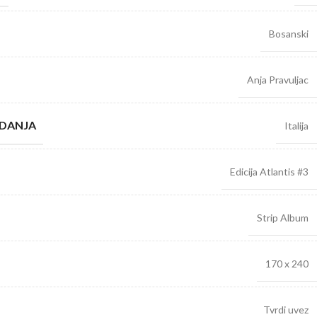
Bosanski
Anja Pravuljac
ZDANJA
Italija
Edicija Atlantis #3
Strip Album
170 x 240
Tvrdi uvez