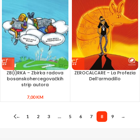
ZB(i)RKA – Zbirka radova
ZEROCALCARE – La Profezia
bosanskohercegovačkih
Dell’armadillo
strip autora
7,00
KM
←
1
2
3
…
5
6
7
8
9
→