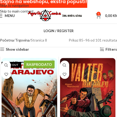
Samo na webshopu, ekstra popusti!
Skip to navigation
Skip to main content
0
MENU
0,00
K
LOGIN / REGISTER
Početna
Trgovina
Stranica 8
Prikaz 85–96 od 101 rezultata
Show sidebar
Filters
RASPRODATO
SOLD OUT