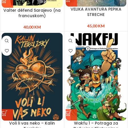
VELIKA AVANTURA PEPIKA
Valter défend Sarajevo (na
STRECHE
francuskom)
45,00
KM
40,00
KM
Voli li vas neko – Kalin
Wakfu 1 – Potraga za