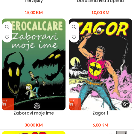
Terzijsky
Dofusima Eliatropima
15,00
KM
10,00
KM
Zaboravi moje ime
Zagor 1
30,00
KM
6,00
KM