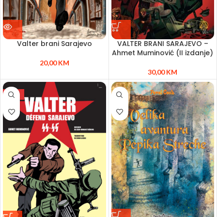
Valter brani Sarajevo
VALTER BRANI SARAJEVO –
Ahmet Muminović (II izdanje)
20,00
KM
30,00
KM
NEW