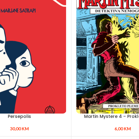
Persepolis
Martin Mystere 4 – Prok
30,00
KM
6,00
KM