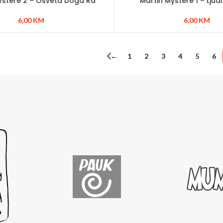
ystere 2 – Osveta boga Ra
Martin Mystere 1 – Ljud
6,00
KM
6,00
KM
←
1
2
3
4
5
6