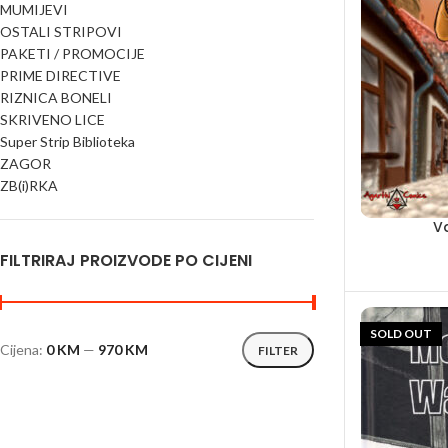
MUMIJEVI
OSTALI STRIPOVI
PAKETI / PROMOCIJE
PRIME DIRECTIVE
RIZNICA BONELI
SKRIVENO LICE
Super Strip Biblioteka
ZAGOR
ZB(i)RKA
Va
FILTRIRAJ PROIZVODE PO CIJENI
SOLD OUT
Cijena:
0 KM
—
970 KM
FILTER