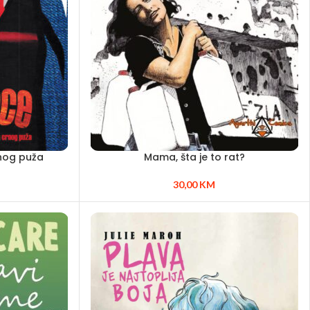
nog puža
Mama, šta je to rat?
30,00
KM