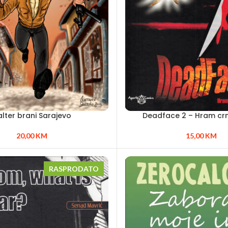
lter brani Sarajevo
Deadface 2 – Hram cr
20,00
KM
15,00
KM
RASPRODATO