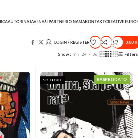
ICA
AUTORI
NAJAVE
NAŠI PARTNERI
O NAMA
KONTAKT
CREATIVE EURO
LOGIN / REGISTER
0,00
K
Show
9
24
36
Filters
RASPRODATO
SOLD OUT