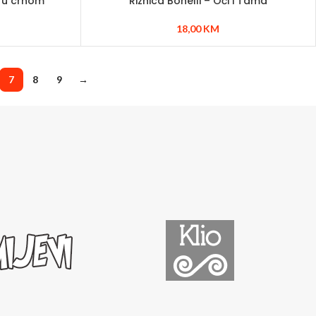
i u crnom
Riznica Bonelli – Oči i Tama
18,00
KM
7
8
9
→