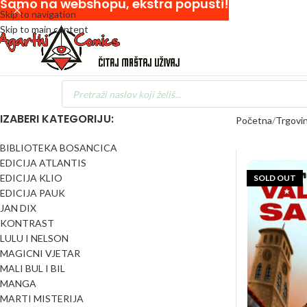
Samo na webshopu, ekstra popusti!
Skip to navigation
Skip to main content
IZABERI KATEGORIJU:
Početna
Trgovi
BIBLIOTEKA BOSANCICA
EDICIJA ATLANTIS
EDICIJA KLIO
SOLD OUT
EDICIJA PAUK
JAN DIX
KONTRAST
LULU I NELSON
MAGICNI VJETAR
MALI BUL I BIL
MANGA
MARTI MISTERIJA