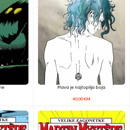
me
Plava je najtoplija boja
40,00
KM