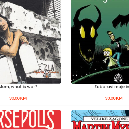
Mom, what is war?
Zaboravi moje i
30,00
KM
30,00
KM