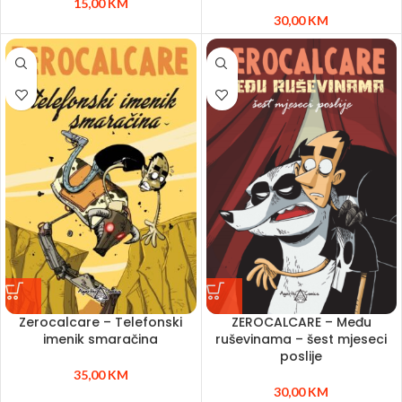
15,00
KM
30,00
KM
Zerocalcare – Telefonski
ZEROCALCARE – Među
imenik smaračina
ruševinama – šest mjeseci
poslije
35,00
KM
30,00
KM