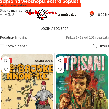
Samo na webshopu, ekstra popusti!
Skip to navigation
Skip to main content
0
MENU
0,00
K
LOGIN / REGISTER
Početna
Trgovina
Prikaz 1–12 od 101 rezultata
Show sidebar
Filters
NEW
NEW