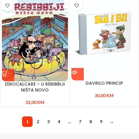
GAVRILO PRINCIP
ZEROCALCARE – U REBIBBIJI
NIŠTA NOVO
30,00
KM
32,00
KM
1
2
3
4
…
7
8
9
→