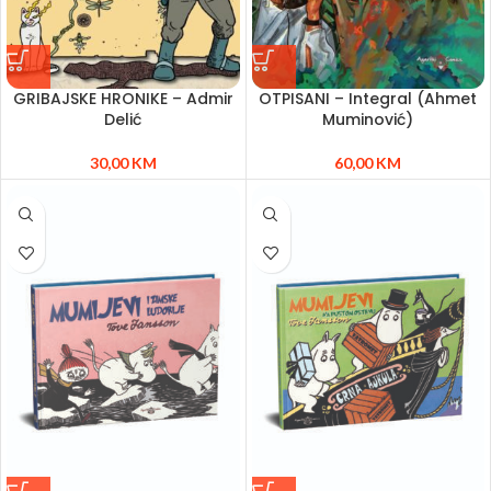
GRIBAJSKE HRONIKE – Admir
OTPISANI – Integral (Ahmet
Delić
Muminović)
30,00
KM
60,00
KM