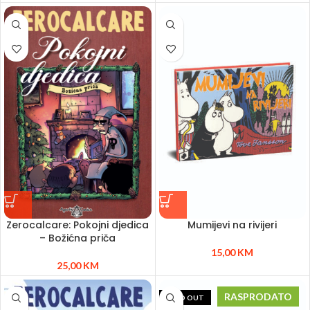
Zerocalcare: Pokojni djedica
Mumijevi na rivijeri
– Božićna priča
15,00
KM
25,00
KM
RASPRODATO
SOLD OUT