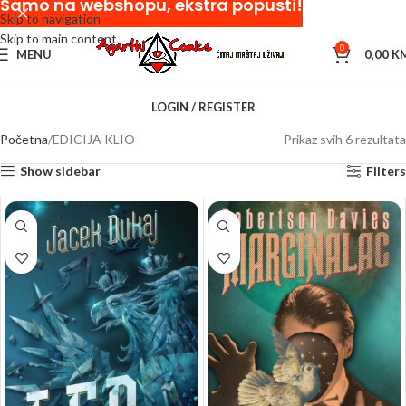
Samo na webshopu, ekstra popusti!
Skip to navigation
Skip to main content
0
MENU
0,00
K
LOGIN / REGISTER
Početna
EDICIJA KLIO
Prikaz svih 6 rezultata
Show sidebar
Filters