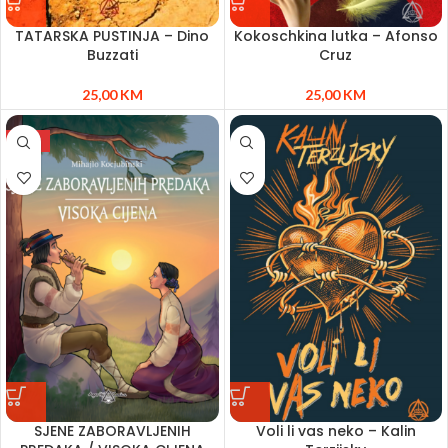
TATARSKA PUSTINJA – Dino
Kokoschkina lutka – Afonso
Buzzati
Cruz
25,00
KM
25,00
KM
NEW
SJENE ZABORAVLJENIH
Voli li vas neko – Kalin