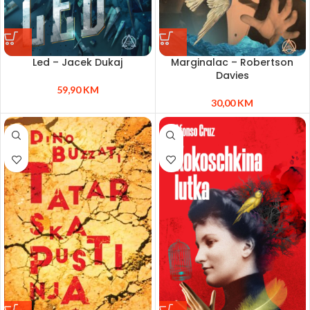
Led – Jacek Dukaj
Marginalac – Robertson
Davies
59,90
KM
30,00
KM