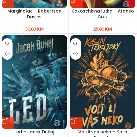
Marginalac – Robertson
Kokoschkina lutka – Afonso
Davies
Cruz
30,00
KM
25,00
KM
Led – Jacek Dukaj
Voli li vas neko – Kalin