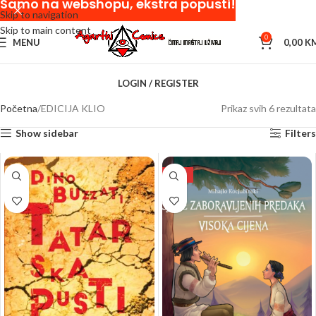
Samo na webshopu, ekstra popusti!
Skip to navigation
Skip to main content
0
MENU
0,00
K
LOGIN / REGISTER
Početna
EDICIJA KLIO
Prikaz svih 6 rezultata
Show sidebar
Filters
NEW