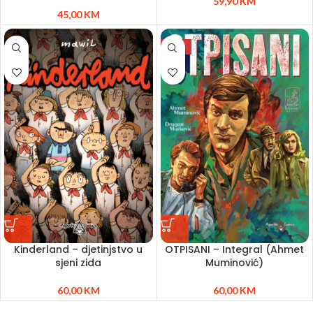
59,90
KM
45,00
KM
NEW
Kinderland – djetinjstvo u
OTPISANI – Integral (Ahmet
sjeni zida
Muminović)
60,00
KM
60,00
KM