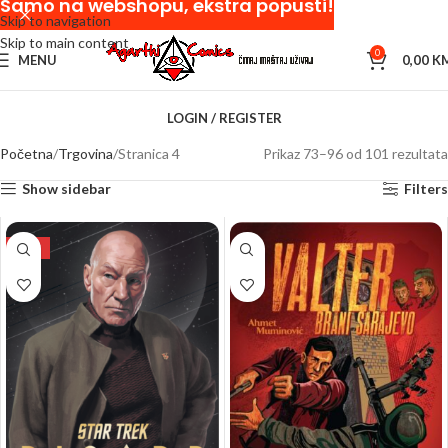
Samo na webshopu, ekstra popusti!
Skip to navigation
Skip to main content
0
MENU
0,00
K
LOGIN / REGISTER
Početna
Trgovina
Stranica 4
Prikaz 73–96 od 101 rezultata
Show sidebar
Filters
NEW