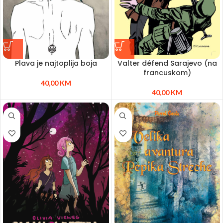
Plava je najtoplija boja
Valter défend Sarajevo (na
francuskom)
40,00
KM
40,00
KM