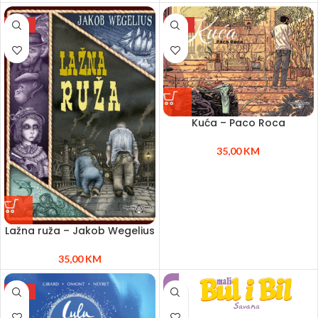
NEW
NEW
Kuća – Paco Roca
35,00
KM
Lažna ruža – Jakob Wegelius
35,00
KM
NEW