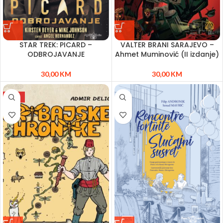
STAR TREK: PICARD –
VALTER BRANI SARAJEVO –
ODBROJAVANJE
Ahmet Muminović (II izdanje)
30,00
KM
30,00
KM
NEW