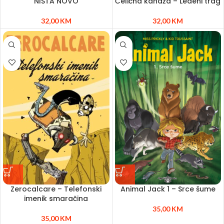
NIŠTA NOVO
Čelična kandža – Ledeni trag
32,00
KM
32,00
KM
Zerocalcare – Telefonski
Animal Jack 1 – Srce šume
imenik smaračina
35,00
KM
35,00
KM