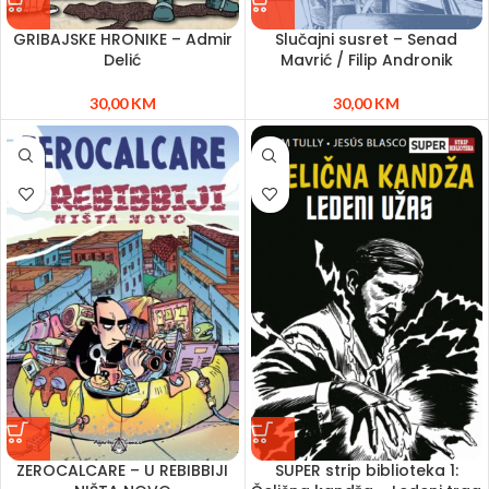
GRIBAJSKE HRONIKE – Admir
Slučajni susret – Senad
Delić
Mavrić / Filip Andronik
30,00
KM
30,00
KM
ZEROCALCARE – U REBIBBIJI
SUPER strip biblioteka 1: