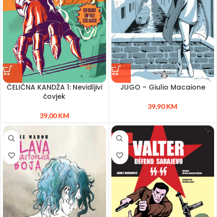
ČELIČNA KANDŽA 1: Nevidljivi
JUGO – Giulio Macaione
čovjek
39,90
KM
39,00
KM
NEW