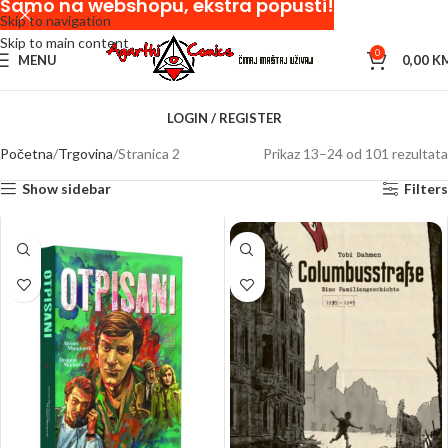
Samo na webshopu, ekstra popusti!
Skip to navigation
Skip to main content
0
MENU
0,00
K
LOGIN / REGISTER
Početna
Trgovina
Stranica 2
Prikaz 13–24 od 101 rezultata
Show sidebar
Filters