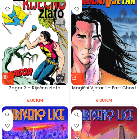
Zagor 3 – Riječno zlato
Magični Vjetar 1 – Fort Ghost
6,00
KM
6,00
KM