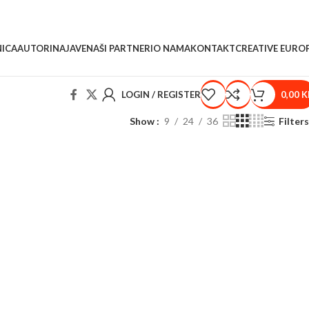
ICA
AUTORI
NAJAVE
NAŠI PARTNERI
O NAMA
KONTAKT
CREATIVE EURO
LOGIN / REGISTER
0,00
K
Show
9
24
36
Filters