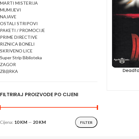
MARTI MISTERIJA
MUMIJEVI
NAJAVE
OSTALI STRIPOVI
PAKETI / PROMOCIJE
PRIME DIRECTIVE
RIZNICA BONELI
SKRIVENO LICE
Super Strip Biblioteka
ZAGOR
Deadfa
ZB(i)RKA
FILTRIRAJ PROIZVODE PO CIJENI
Cijena:
10 KM
—
20 KM
FILTER