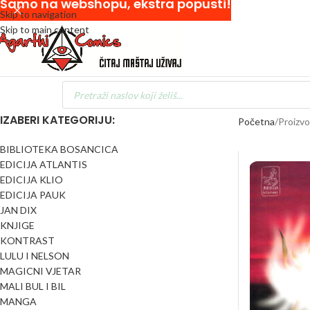
Samo na webshopu, ekstra popusti!
Skip to navigation
Skip to main content
IZABERI KATEGORIJU:
Početna
Proizvo
BIBLIOTEKA BOSANCICA
EDICIJA ATLANTIS
EDICIJA KLIO
EDICIJA PAUK
JAN DIX
KNJIGE
KONTRAST
LULU I NELSON
MAGICNI VJETAR
MALI BUL I BIL
MANGA