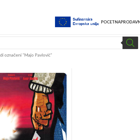
POCETNA
PRODAVN
di označeni “Majo Pavlović”