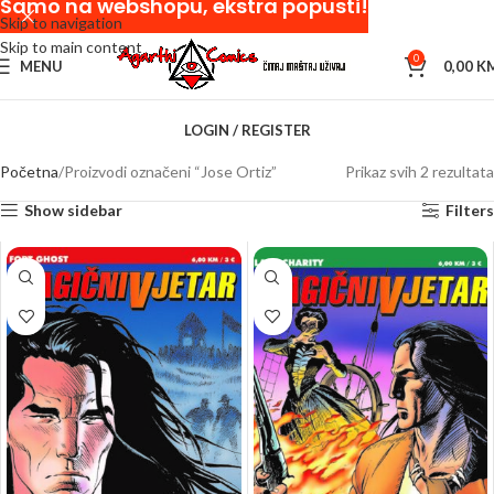
Samo na webshopu, ekstra popusti!
Skip to navigation
Skip to main content
0
MENU
0,00
K
LOGIN / REGISTER
Početna
Proizvodi označeni “Jose Ortiz”
Prikaz svih 2 rezultata
Show sidebar
Filters