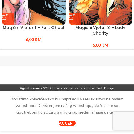
Magični Vjetar 1 – Fort Ghost
Magični Vjetar 3 – Lady
Charity
6,00
KM
6,00
KM
Agarthicomics
2020 | Izrada i dizajn web stranice:
Tech Dizajn
Koristimo kolačiće kako bi unaprijedili vaše iskustvo na našem
webshopu. Korištenjem našeg webshopa, slažete se sa
upotrebom kolačića u svrhu unaprijeđenja naše usluge.
ACCEPT