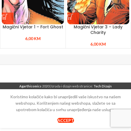
Magični Vjetar 1 – Fort Ghost
Magični Vjetar 3 – Lady
Charity
6,00
KM
6,00
KM
Agarthicomics
2020 | Izrada i dizajn web stranice:
Tech Dizajn
Koristimo kolačiće kako bi unaprijedili vaše iskustvo na našem
webshopu. Korištenjem našeg webshopa, slažete se sa
upotrebom kolačića u svrhu unaprijeđenja naše usluge.
ACCEPT