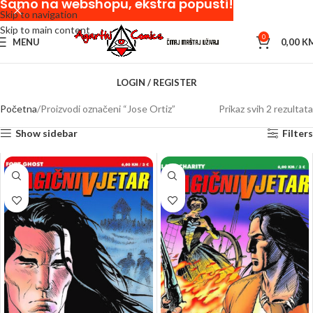
Samo na webshopu, ekstra popusti!
Skip to navigation
Skip to main content
0
MENU
0,00
K
LOGIN / REGISTER
Početna
Proizvodi označeni “Jose Ortiz”
Prikaz svih 2 rezultata
Show sidebar
Filters