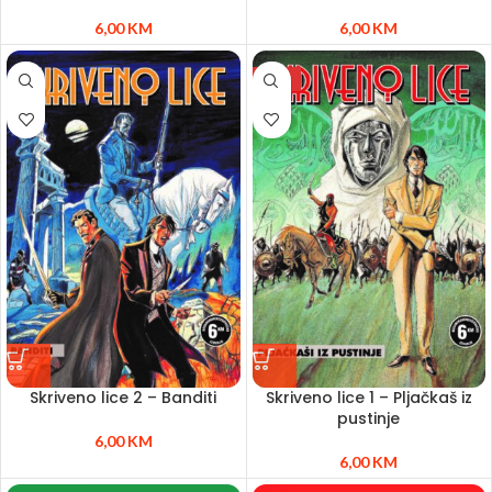
6,00
KM
6,00
KM
NEW
Skriveno lice 2 – Banditi
Skriveno lice 1 – Pljačkaš iz
pustinje
6,00
KM
6,00
KM