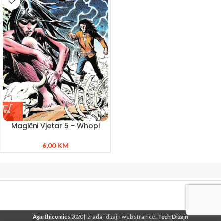
Magični Vjetar 5 – Whopi
6,00
KM
Agarthicomics
2020 | Izrada i dizajn web stranice:
Tech Dizajn