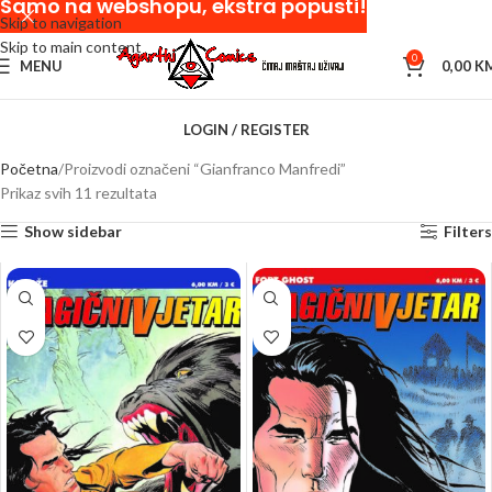
Samo na webshopu, ekstra popusti!
Skip to navigation
Skip to main content
0
MENU
0,00
K
LOGIN / REGISTER
Početna
Proizvodi označeni “Gianfranco Manfredi”
Prikaz svih 11 rezultata
Show sidebar
Filters