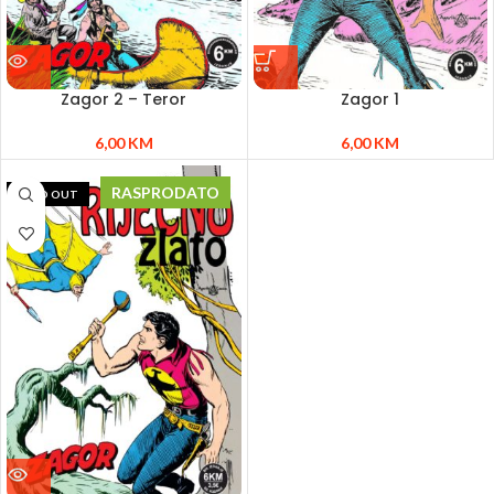
Zagor 2 – Teror
Zagor 1
6,00
KM
6,00
KM
RASPRODATO
SOLD OUT