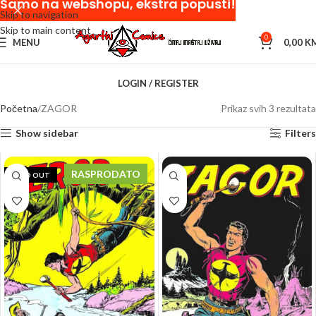
Samo na webshopu, ekstra popusti!
Skip to navigation
Skip to main content
0
MENU
0,00
K
LOGIN / REGISTER
Početna
ZAGOR
Prikaz svih 3 rezultata
Show sidebar
Filters
RASPRODATO
SOLD OUT