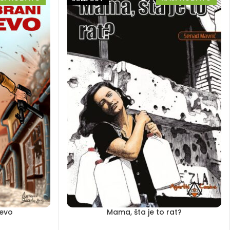
jevo
Mama, šta je to rat?