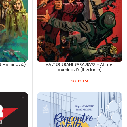
t Muminović)
VALTER BRANI SARAJEVO – Ahmet
Muminović (II izdanje)
30,00
KM