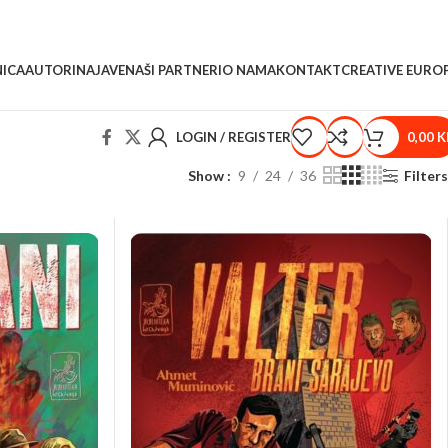
ICA
AUTORI
NAJAVE
NAŠI PARTNERI
O NAMA
KONTAKT
CREATIVE EURO
LOGIN / REGISTER
0,00
K
Show
9
24
36
Filters