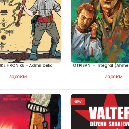
KE HRONIKE – Admir Delić
OTPISANI – Integral (Ahme
30,00
KM
60,00
KM
NEW