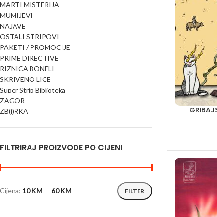
MARTI MISTERIJA
MUMIJEVI
NAJAVE
OSTALI STRIPOVI
PAKETI / PROMOCIJE
PRIME DIRECTIVE
RIZNICA BONELI
SKRIVENO LICE
Super Strip Biblioteka
ZAGOR
GRIBAJS
ZB(i)RKA
FILTRIRAJ PROIZVODE PO CIJENI
Cijena:
10 KM
—
60 KM
FILTER