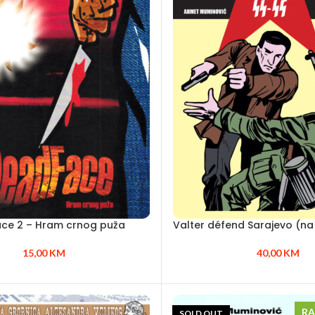
ce 2 – Hram crnog puža
Valter défend Sarajevo (n
15,00
KM
40,00
KM
R
SOLD OUT