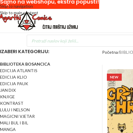
Samo na webshopu, ekstra popusti!
Skip to navigation
Skip to main content
IZABERI KATEGORIJU:
Početna
BIBLI
BIBLIOTEKA BOSANCICA
EDICIJA ATLANTIS
EDICIJA KLIO
NEW
EDICIJA PAUK
JAN DIX
KNJIGE
KONTRAST
LULU I NELSON
MAGICNI VJETAR
MALI BUL I BIL
MANGA