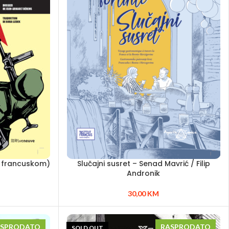
a francuskom)
Slučajni susret – Senad Mavrić / Filip
Andronik
30,00
KM
ASPRODATO
RASPRODATO
SOLD OUT