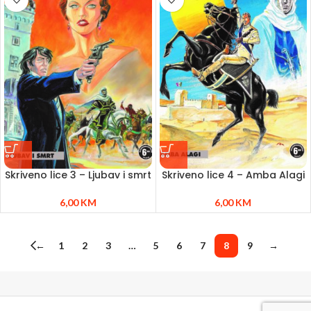
Skriveno lice 3 – Ljubav i smrt
Skriveno lice 4 – Amba Alagi
6,00
KM
6,00
KM
←
1
2
3
…
5
6
7
8
9
→