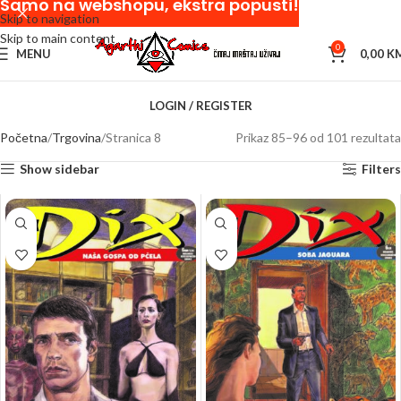
Samo na webshopu, ekstra popusti!
Skip to navigation
Skip to main content
0
MENU
0,00
K
LOGIN / REGISTER
Početna
Trgovina
Stranica 8
Prikaz 85–96 od 101 rezultata
Show sidebar
Filters