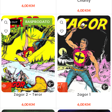
Charity
6,00
KM
6,00
KM
RASPRODATO
SOLD OUT
Zagor 2 – Teror
Zagor 1
6,00
KM
6,00
KM