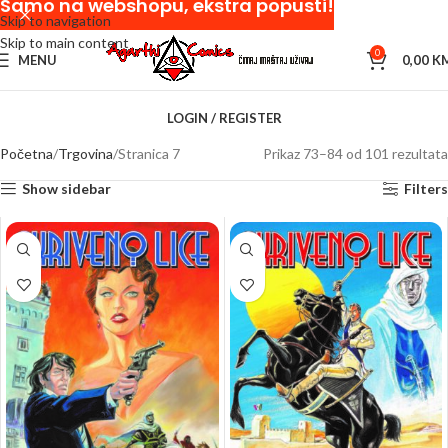
Samo na webshopu, ekstra popusti!
Skip to navigation
Skip to main content
0
MENU
0,00
K
LOGIN / REGISTER
Početna
Trgovina
Stranica 7
Prikaz 73–84 od 101 rezultata
Show sidebar
Filters