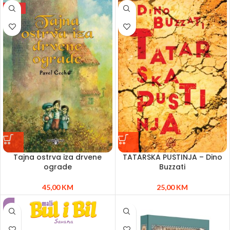
NEW
Tajna ostrva iza drvene
TATARSKA PUSTINJA – Dino
ograde
Buzzati
45,00
KM
25,00
KM