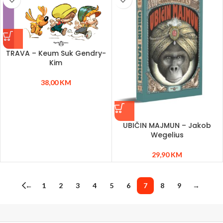
TRAVA – Keum Suk Gendry-
Kim
38,00
KM
UBIČIN MAJMUN – Jakob
Wegelius
29,90
KM
←
1
2
3
4
5
6
7
8
9
→