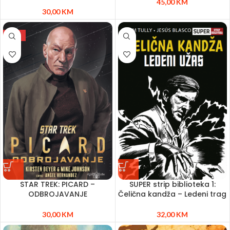
45,00
KM
30,00
KM
NEW
STAR TREK: PICARD –
SUPER strip biblioteka 1:
ODBROJAVANJE
Čelična kandža – Ledeni trag
30,00
KM
32,00
KM