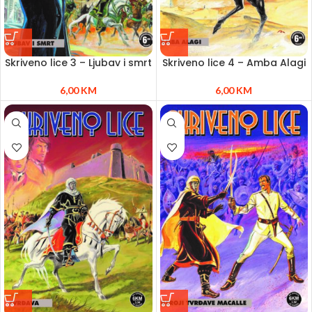
Skriveno lice 3 – Ljubav i smrt
Skriveno lice 4 – Amba Alagi
6,00
KM
6,00
KM