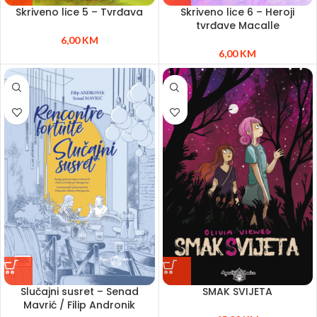
Skriveno lice 5 – Tvrđava
Skriveno lice 6 – Heroji
tvrđave Macalle
6,00
KM
6,00
KM
Slučajni susret – Senad
SMAK SVIJETA
Mavrić / Filip Andronik