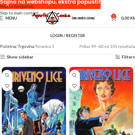
Samo na webshopu, ekstra popusti!
Skip to navigation
Skip to main content
0
MENU
0,00
K
LOGIN / REGISTER
Početna
Trgovina
Stranica 5
Prikaz 49–60 od 101 rezultata
Show sidebar
Filters