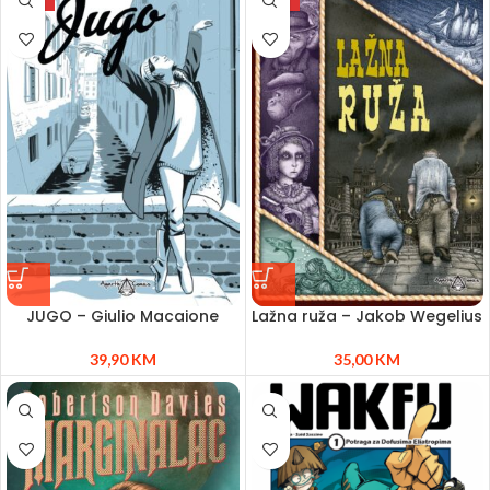
JUGO – Giulio Macaione
Lažna ruža – Jakob Wegelius
39,90
KM
35,00
KM