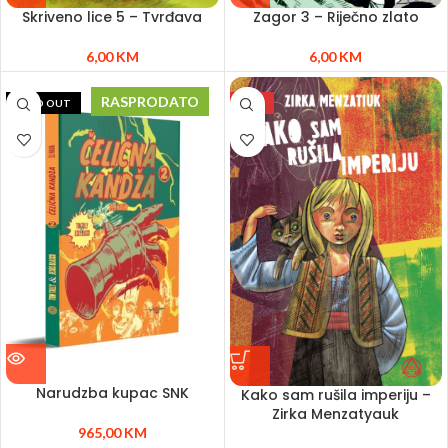
Skriveno lice 5 – Tvrđava
Zagor 3 – Riječno zlato
6,00
KM
6,00
KM
RASPRODATO
SOLD OUT
NEW
Narudzba kupac SNK
Kako sam rušila imperiju –
Zirka Menzatyauk
965,00
KM