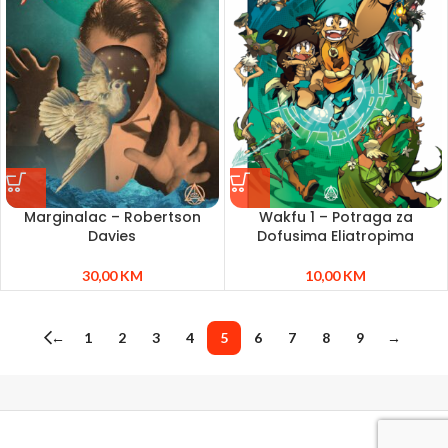
Marginalac – Robertson
Wakfu 1 – Potraga za
Davies
Dofusima Eliatropima
30,00
KM
10,00
KM
←
1
2
3
4
5
6
7
8
9
→