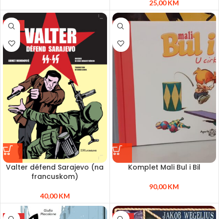
25,00
KM
NEW
Valter défend Sarajevo (na
Komplet Mali Bul i Bil
francuskom)
90,00
KM
40,00
KM
NEW
NEW