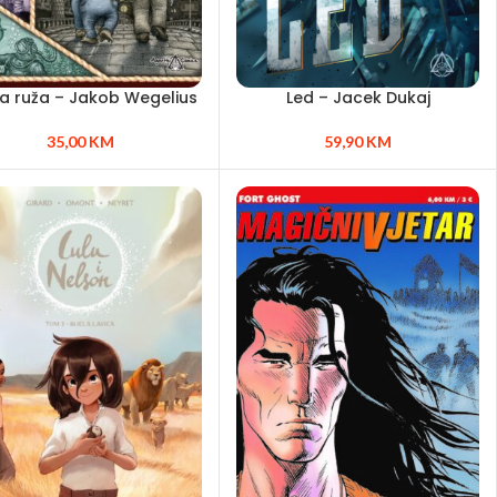
a ruža – Jakob Wegelius
Led – Jacek Dukaj
35,00
KM
59,90
KM