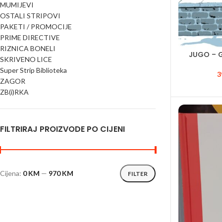
MUMIJEVI
OSTALI STRIPOVI
PAKETI / PROMOCIJE
PRIME DIRECTIVE
RIZNICA BONELI
JUGO – G
SKRIVENO LICE
Super Strip Biblioteka
3
ZAGOR
ZB(i)RKA
FILTRIRAJ PROIZVODE PO CIJENI
Cijena:
0 KM
—
970 KM
FILTER