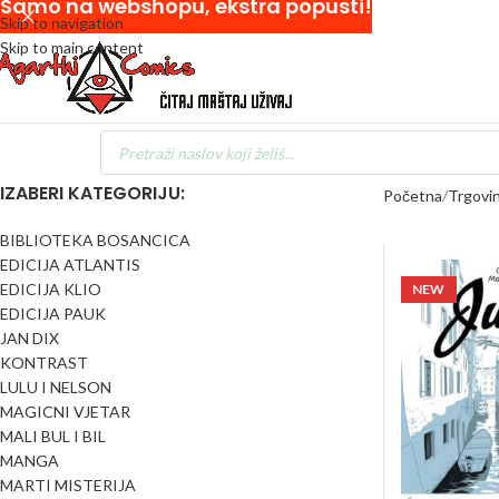
Samo na webshopu, ekstra popusti!
Skip to navigation
Skip to main content
IZABERI KATEGORIJU:
Početna
Trgovi
BIBLIOTEKA BOSANCICA
EDICIJA ATLANTIS
EDICIJA KLIO
NEW
EDICIJA PAUK
JAN DIX
KONTRAST
LULU I NELSON
MAGICNI VJETAR
MALI BUL I BIL
MANGA
MARTI MISTERIJA