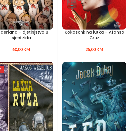
nderland – djetinjstvo u
Kokoschkina lutka – Afonso
sjeni zida
Cruz
60,00
KM
25,00
KM
W