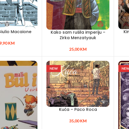
iulio Macaione
Ki
Kako sam rušila imperiju –
Zirka Menzatyauk
9,90
KM
25,00
KM
NEW
NE
Kuća – Paco Roca
35,00
KM