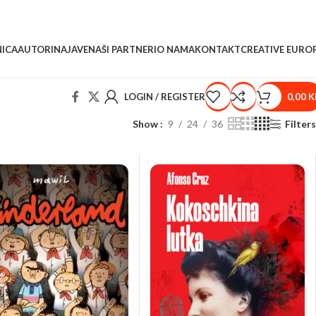
ICA
AUTORI
NAJAVE
NAŠI PARTNERI
O NAMA
KONTAKT
CREATIVE EURO
LOGIN / REGISTER
0,00
K
Show
9
24
36
Filters