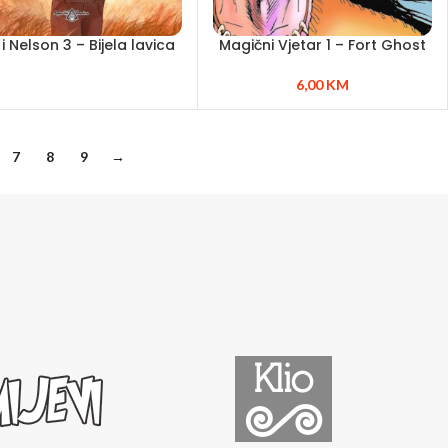
 i Nelson 3 – Bijela lavica
Magični Vjetar 1 – Fort Ghost
6,00
KM
7
8
9
→