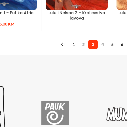
n 1 – Put ka Africi
Lulu i Nelson 2 – Kraljevstvo
Lulu
lavova
5,00
KM
←
1
2
3
4
5
6