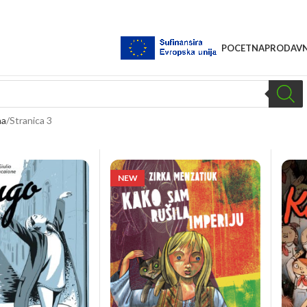
POCETNA
PRODAVN
na
Stranica 3
NEW