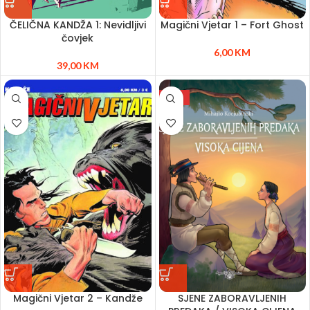
ČELIČNA KANDŽA 1: Nevidljivi
Magični Vjetar 1 – Fort Ghost
čovjek
6,00
KM
39,00
KM
NEW
Magični Vjetar 2 – Kandže
SJENE ZABORAVLJENIH