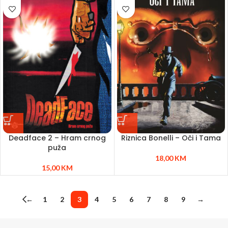
Deadface 2 – Hram crnog
Riznica Bonelli – Oči i Tama
puža
18,00
KM
15,00
KM
←
1
2
3
4
5
6
7
8
9
→