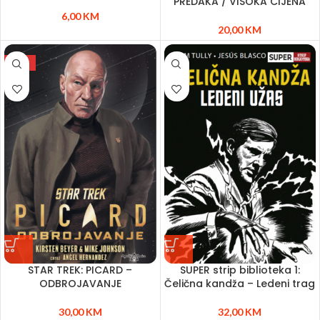
PREDAKA / VISOKA CIJENA
6,00
KM
20,00
KM
NEW
STAR TREK: PICARD –
SUPER strip biblioteka 1:
ODBROJAVANJE
Čelična kandža – Ledeni trag
30,00
KM
32,00
KM