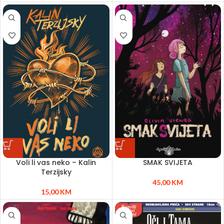
Voli li vas neko – Kalin
SMAK SVIJETA
Terzijsky
45,00
KM
15,00
KM