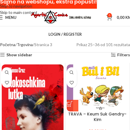
Samo na webshopu, ekstra popusti!
Skip to navigation
Skip to main content
0
MENU
0,00
K
LOGIN / REGISTER
Početna
Trgovina
Stranica 3
Prikaz 25–36 od 101 rezultata
Show sidebar
Filters
TRAVA – Keum Suk Gendry-
Kim