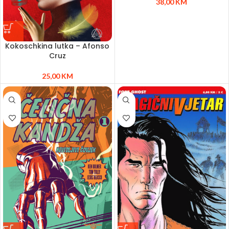
38,00
KM
Kokoschkina lutka – Afonso
Cruz
25,00
KM