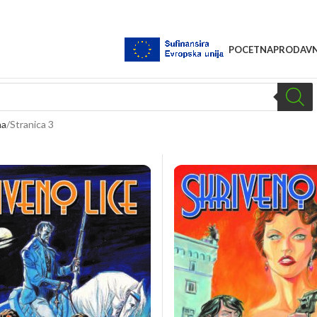
POCETNA
PRODAVN
na
Stranica 3