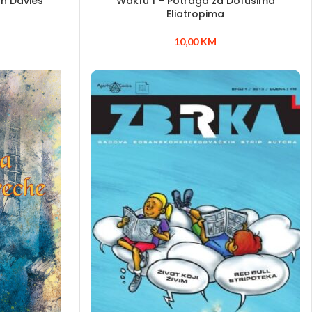
n Davies
Wakfu 1 – Potraga za Dofusima
Eliatropima
10,00
KM