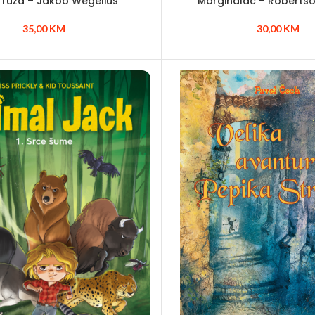
 ruža – Jakob Wegelius
Marginalac – Robertso
35,00
KM
30,00
KM