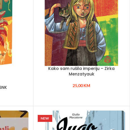
Kako sam rušila imperiju – Zirka
Menzatyauk
25,00
KM
SNK
NEW