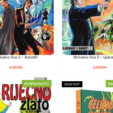
iveno lice 2 – Banditi
Skriveno lice 3 – Ljuba
6,00
KM
6,00
KM
RASPRODATO
R
SOLD OUT