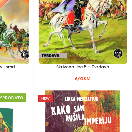
v i smrt
Skriveno lice 5 – Tvrđava
6,00
KM
ASPRODATO
NEW