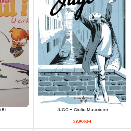
 Bil
JUGO – Giulio Macaione
39,90
KM