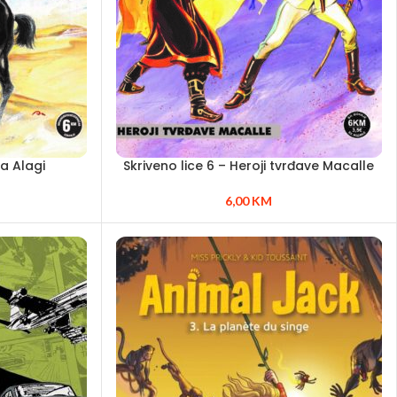
a Alagi
Skriveno lice 6 – Heroji tvrđave Macalle
6,00
KM