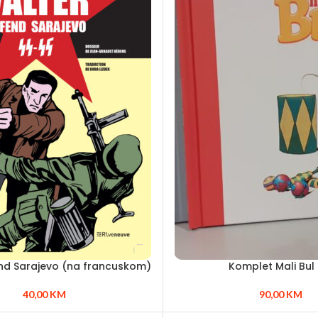
nd Sarajevo (na francuskom)
Komplet Mali Bul i
40,00
KM
90,00
KM