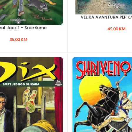
VELIKA AVANTURA PEPIK
al Jack 1 – Srce šume
45,00
KM
35,00
KM