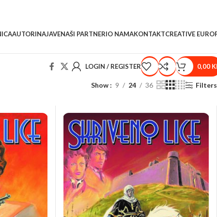
ICA
AUTORI
NAJAVE
NAŠI PARTNERI
O NAMA
KONTAKT
CREATIVE EURO
LOGIN / REGISTER
0,00
K
Show
9
24
36
Filters