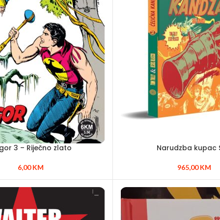
gor 3 – Riječno zlato
Narudzba kupac 
6,00
KM
965,00
KM