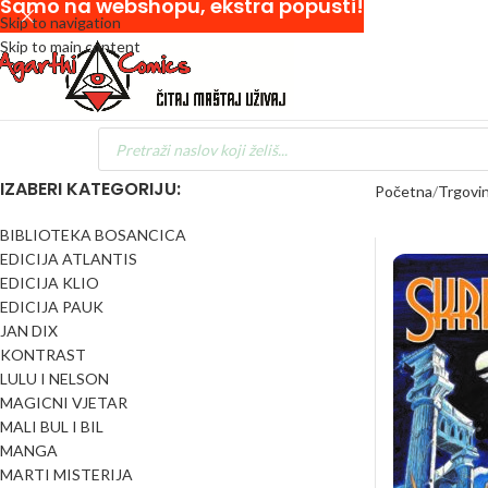
Samo na webshopu, ekstra popusti!
Skip to navigation
Skip to main content
IZABERI KATEGORIJU:
Početna
Trgovi
BIBLIOTEKA BOSANCICA
EDICIJA ATLANTIS
EDICIJA KLIO
EDICIJA PAUK
JAN DIX
KONTRAST
LULU I NELSON
MAGICNI VJETAR
MALI BUL I BIL
MANGA
MARTI MISTERIJA