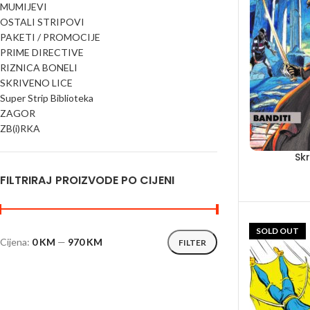
MUMIJEVI
OSTALI STRIPOVI
PAKETI / PROMOCIJE
PRIME DIRECTIVE
RIZNICA BONELI
SKRIVENO LICE
Super Strip Biblioteka
ZAGOR
ZB(i)RKA
Skr
FILTRIRAJ PROIZVODE PO CIJENI
SOLD OUT
Cijena:
0 KM
—
970 KM
FILTER