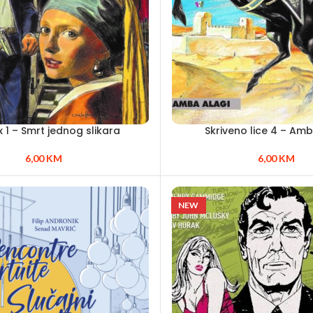
x 1 – Smrt jednog slikara
Skriveno lice 4 – Amb
6,00
KM
6,00
KM
NEW