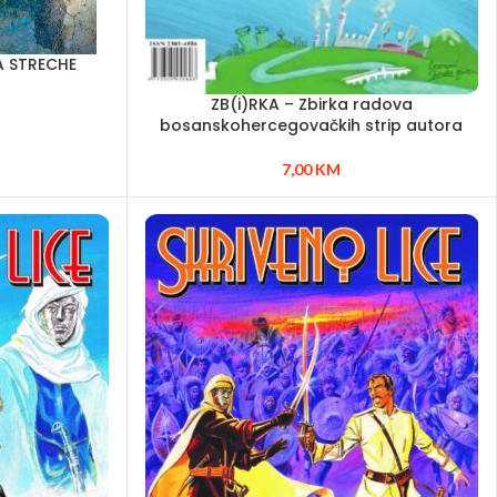
A STRECHE
ZB(i)RKA – Zbirka radova
bosanskohercegovačkih strip autora
7,00
KM