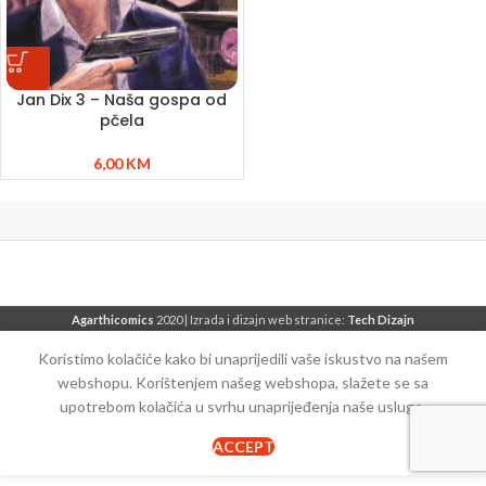
Jan Dix 3 – Naša gospa od
pčela
6,00
KM
Agarthicomics
2020 | Izrada i dizajn web stranice:
Tech Dizajn
Koristimo kolačiće kako bi unaprijedili vaše iskustvo na našem
webshopu. Korištenjem našeg webshopa, slažete se sa
upotrebom kolačića u svrhu unaprijeđenja naše usluge.
ACCEPT