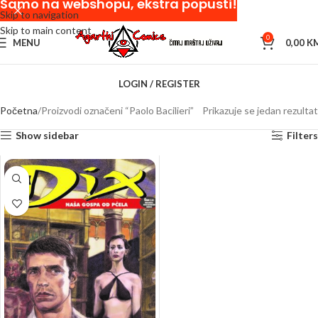
Samo na webshopu, ekstra popusti!
Skip to navigation
Skip to main content
0
MENU
0,00
K
LOGIN / REGISTER
Početna
Proizvodi označeni “Paolo Bacilieri”
Prikazuje se jedan rezultat
Show sidebar
Filters