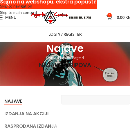
Samo na webshopu, ekstra popusti!
Skip to navigation
Skip to main content
0
MENU
0,00
K
LOGIN / REGISTER
Najave
Home
Najave
Page 4
NAJAVE STRIPOVA
NAJAVE
IZDANJA NA AKCIJI
RASPRODANA IZDANJA