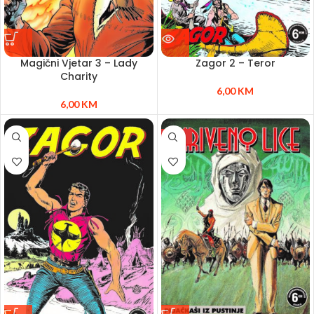
Magični Vjetar 3 – Lady
Zagor 2 – Teror
Charity
6,00
KM
6,00
KM
NEW