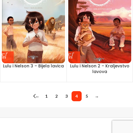
Lulu i Nelson 3 – Bijela lavica
Lulu i Nelson 2 – Kraljevstvo
lavova
←
1
2
3
4
5
→