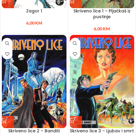
Zagor 1
Skriveno lice 1 – Pljačkaš iz
pustinje
6,00
KM
6,00
KM
Skriveno lice 2 – Banditi
Skriveno lice 3 – Ljubav i smrt