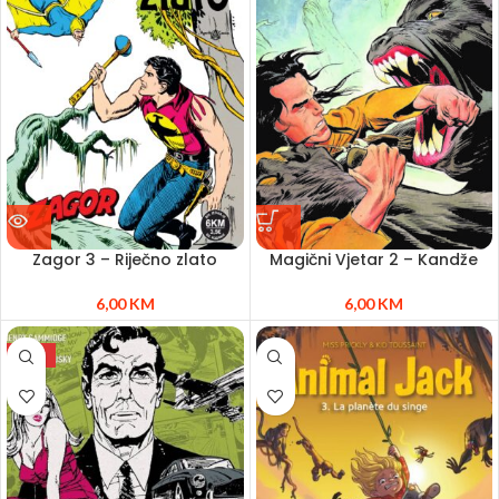
Zagor 3 – Riječno zlato
Magični Vjetar 2 – Kandže
6,00
KM
6,00
KM
NEW