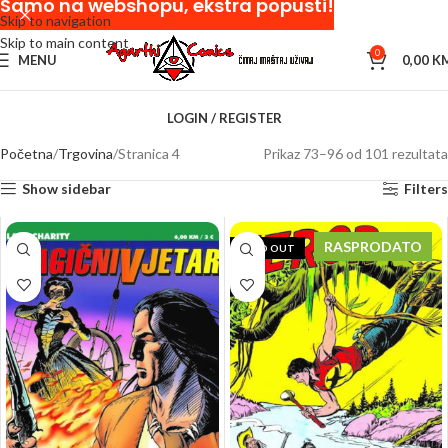
Samo na webshopu, ekstra popusti!
Skip to navigation
Skip to main content
0
MENU
0,00
K
LOGIN / REGISTER
Početna
Trgovina
Stranica 4
Prikaz 73–96 od 101 rezultata
Show sidebar
Filters
RASPRODATO
SOLD OUT