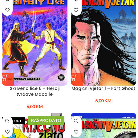
Skriveno lice 6 – Heroji
Magični Vjetar 1 – Fort Ghost
tvrđave Macalle
6,00
KM
6,00
KM
RASPRODATO
SOLD OUT