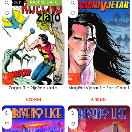
RASPRODATO
SOLD OUT
Zagor 3 – Riječno zlato
Magični Vjetar 1 – Fort Ghost
6,00
KM
6,00
KM