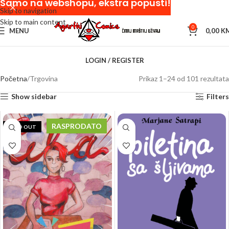
Samo na webshopu, ekstra popusti!
Skip to navigation
Skip to main content
0
MENU
0,00
K
LOGIN / REGISTER
Početna
Trgovina
Prikaz 1–24 od 101 rezultata
Show sidebar
Filters
RASPRODATO
SOLD OUT