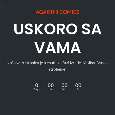
Skip to navigation
Skip to main content
AGARTHI COMICS
USKORO SA
VAMA
Naša web stranica je trenutno u fazi izrade. Molimo Vas za
strpljenje!
0
00
00
00
Days
Hr
Min
Sc